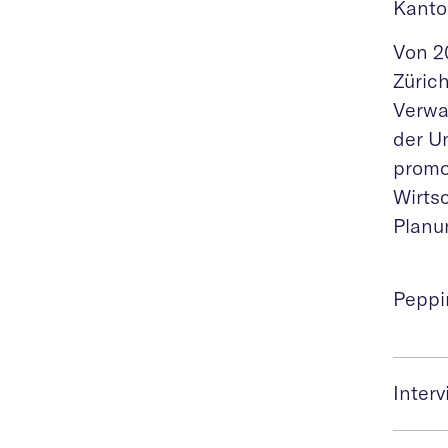
Kanto
Von 2
Zürich
Verwa
der Un
promo
Wirts
Planu
Peppi
Inter