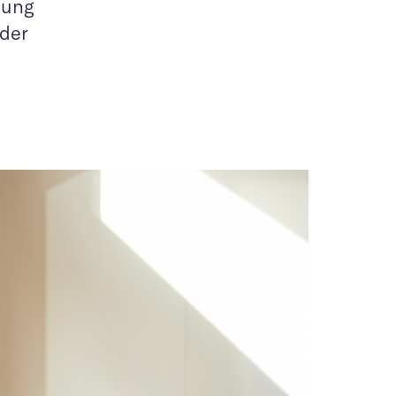
tung
 der