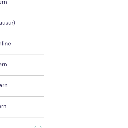
ern
ausur)
nline
ern
ern
ern