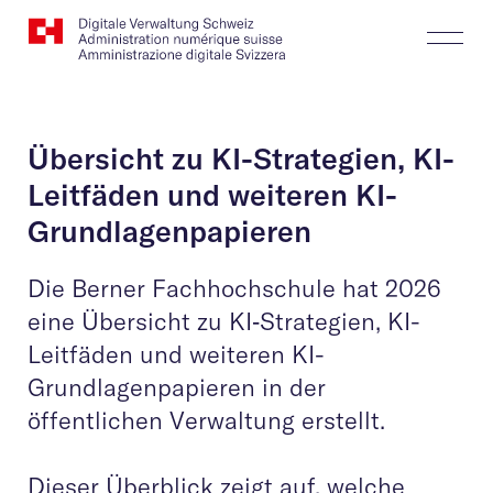
Website
Suchen
Togg
Logo
Butt
Übersicht zu KI-Strategien, KI-
Leitfäden und weiteren KI-
Grundlagenpapieren
Die Berner Fachhochschule hat 2026
eine Übersicht zu KI‑Strategien, KI-
Leitfäden und weiteren KI-
Grundlagenpapieren in der
öffentlichen Verwaltung erstellt.
Dieser Überblick zeigt auf, welche