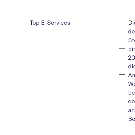
Top E-Services
Di
de
St
Ei
20
di
Am
Wo
be
ob
an
Be