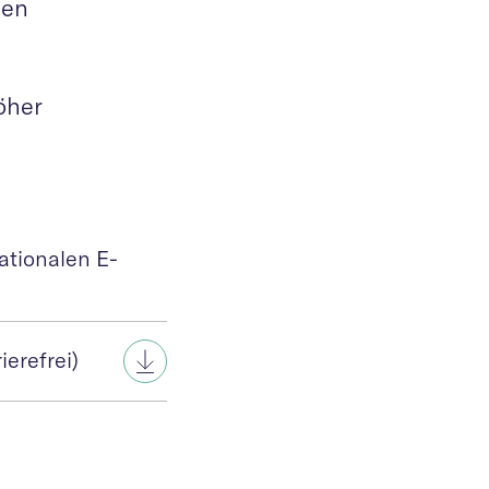
den
öher
ationalen E-
erefrei)