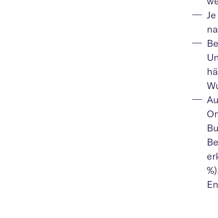
we
Je
na
Be
Un
hä
Wu
Au
On
Bu
Be
er
%)
En