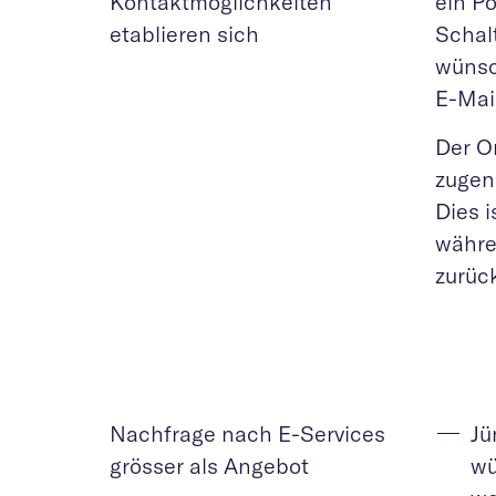
Kontaktmöglichkeiten
ein Po
etablieren sich
Schal
wünsc
E-Mail
Der O
zugen
Dies 
währe
zurüc
Nachfrage nach E-Services
Jü
grösser als Angebot
wü