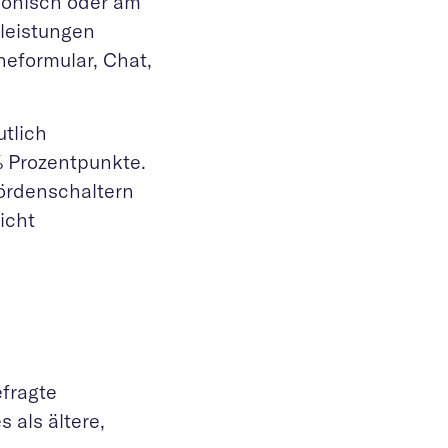
efonisch oder am
tleistungen
neformular, Chat,
tlich
 Prozentpunkte.
hördenschaltern
icht
fragte
 als ältere,