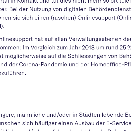
rtal in Kontakt und tut dies nicht mehr so oft tel
ter. Bei der Nutzung von digitalen Behördendiens
hen sie sich einen (raschen) Onlinesupport (Onli
).
nlinesupport hat auf allen Verwaltungsebenen deu
ommen: Im Vergleich zum Jahr 2018 um rund 25 %
ist möglicherweise auf die Schliessungen von Be
nd der Corona-Pandemie und der Homeoffice-Pfl
kzuführen.
ngere, männliche und/oder in Städten lebende Be
nschen sich häufiger einen Ausbau der E-Services