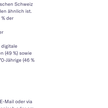
nischen Schweiz
en ähnlich ist.
3 % der
er
digitale
en (49 %) sowie
70-Jährige (46 %
E-Mail oder via