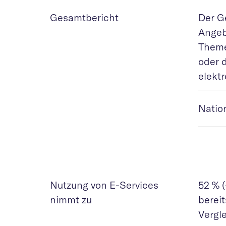
Gesamtbericht
Der G
Angeb
Theme
oder 
elekt
Natio
Nutzung von E-Services
52 % (
nimmt zu
berei
Vergle