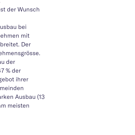
.
 ist der Wunsch
usbau bei
nehmen mit
breitet. Der
nehmensgrösse.
u der
47 % der
ebot ihrer
emeinden
arken Ausbau (13
am meisten