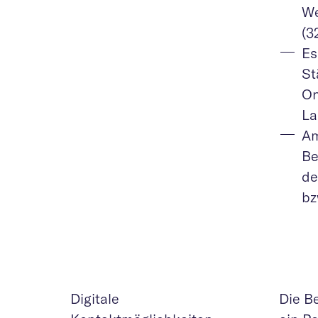
We
(3
Es
St
On
La
Am
Be
de
bz
Digitale
Die B