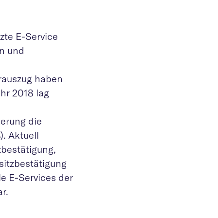
zte E-Service
en und
erauszug haben
ahr 2018 lag
erung die
. Aktuell
zbestätigung,
itzbestätigung
le E-Services der
r.