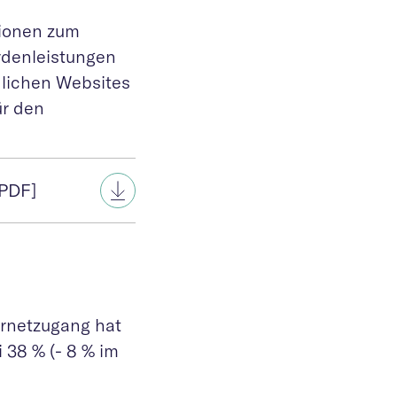
tionen zum
rdenleistungen
dlichen Websites
ür den
[PDF]
ernetzugang hat
 38 % (- 8 % im