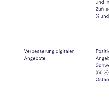
und in
Zufri
% und
Verbesserung digitaler
Posit
Angebote
Angeb
Schwe
(56 %)
Österr