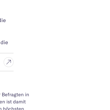
die
 die
 Befragten in
en ist damit
m höchsten.