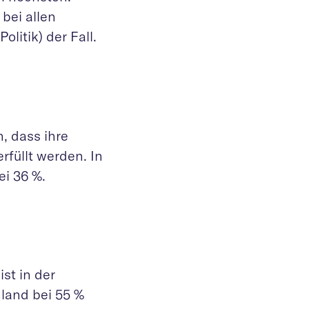
bei allen
olitik) der Fall.
, dass ihre
füllt werden. In
ei 36 %.
st in der
land bei 55 %