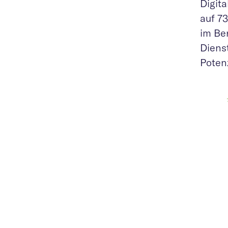
Digit
auf 7
im Ber
Diens
Potenz