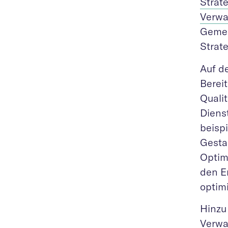
Strate
Verwa
Gemei
Strat
Auf d
Bereit
Qualit
Diens
beisp
Gestal
Optim
den E
optim
Hinzu
Verwa