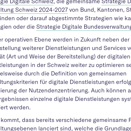
gie Digitale Schweiz
, die gemeinsame
Strategie D
ltung Schweiz 2024-2027
von Bund, Kantonen, S
nden oder darauf abgestimmte Strategien wie ka
egien oder die
Strategie Digitale Bundesverwaltun
er operativen Ebene werden in Zukunft neben der 
stellung weiterer Dienstleistungen und Services v
ät (Art und Weise der Bereitstellung) der digitalen
tleistungen in der Schweiz weiter zu optimieren s
ielsweise durch die Definition von gemeinsamen
tungskriterien für digitale Dienstleistungen erfol
ierung der Nutzendenzentrierung. Auch können 
rgebnissen einzelne digitale Dienstleistungen sy
iert werden.
 kommt, dass bereits verschiedene gemeinsame Pr
ltungsebenen lanciert sind, welche die Grundlage