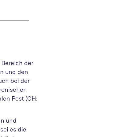
 Bereich der
en und den
uch bei der
tronischen
len Post (CH:
en und
sei es die