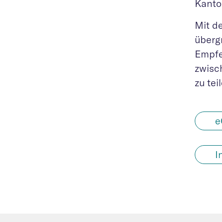
Kanto
Mit d
überg
Empfe
zwisc
zu te
e
I