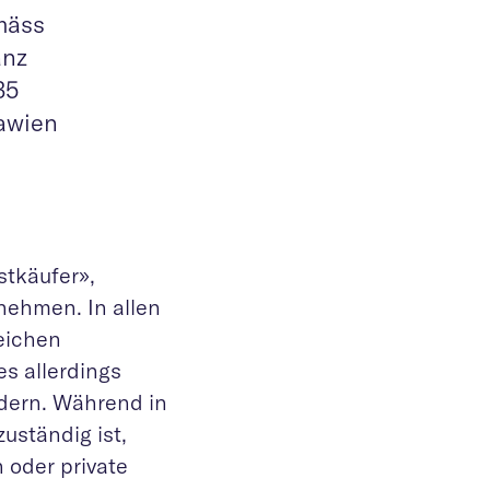
mäss
anz
35
dawien
stkäufer»,
nehmen. In allen
eichen
es allerdings
ndern. Während in
uständig ist,
 oder private