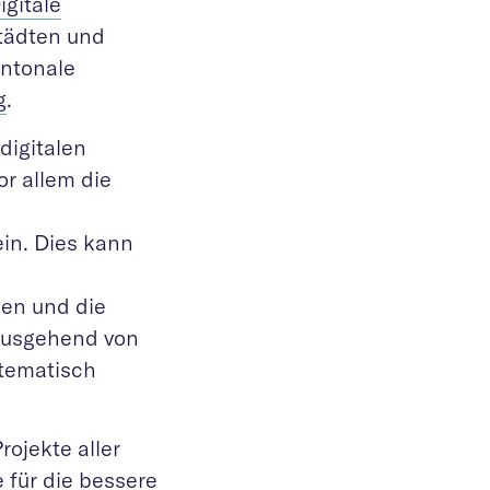
igitale
tädten und
ntonale
g
.
digitalen
or allem die
ein. Dies kann
gen und die
ausgehend von
stematisch
ojekte aller
 für die bessere