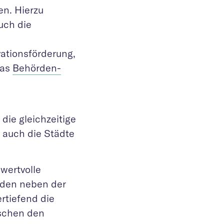
en. Hierzu
uch die
ationsförderung,
das
Behörden-
ie gleichzeitige
 auch die Städte
wertvolle
nden neben der
rtiefend die
ischen den