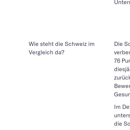
Unter
Wie steht die Schweiz im
Die S
Vergleich da?
verbe
76 Pu
diesj
zurüc
Bewer
Gesun
Im Det
unter
die S