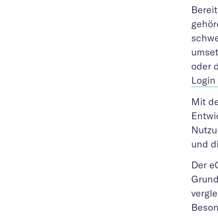
Berei
gehöre
schwe
umset
oder 
Login
Mit d
Entwi
Nutzu
und d
Der e
Grund
vergl
Beson