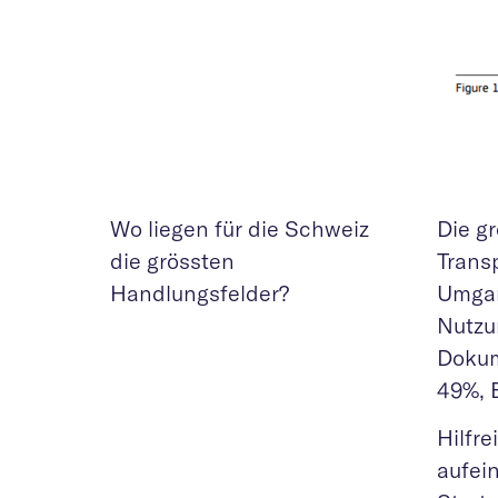
Wo liegen für die Schweiz
Die g
die grössten
Trans
Handlungsfelder?
Umgan
Nutzu
Dokum
49%, 
Hilfre
aufei