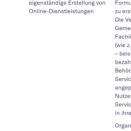
eigenständige Erstellung von
Formu
Online-Dienstleistungen
zu er
Die V
Gemei
Fachl
(wie 
– bei
bezah
Behör
Servi
angep
Nutze
Servi
in ih
Organi