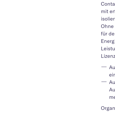
Conta
mit e
isoli
Ohne 
für de
Energi
Leist
Lizenz
Au
ei
Au
Au
me
Organ