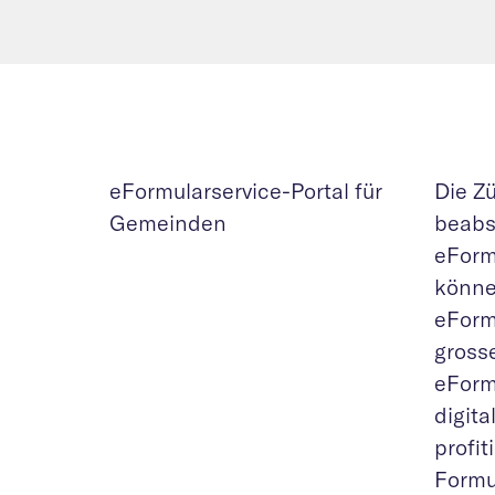
eFormularservice-Portal für
Die Z
Gemeinden
beabs
eForm
könne
eForm
gross
eForm
digit
profi
Formul