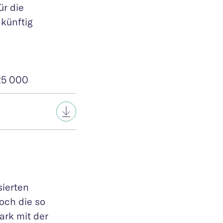
ür die
 künftig
25 000
sierten
och die so
ark mit der