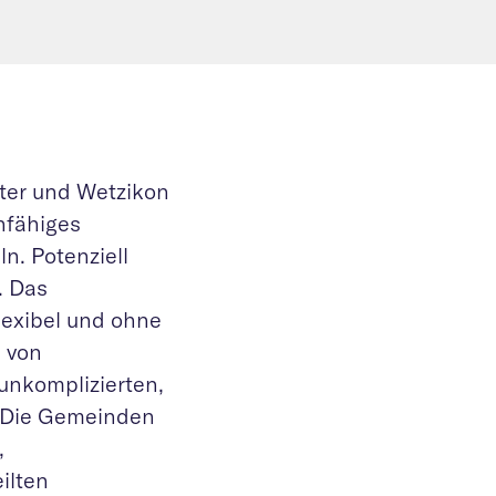
ter und Wetzikon
nfähiges
n. Potenziell
. Das
lexibel und ohne
m von
unkomplizierten,
. Die Gemeinden
,
ilten