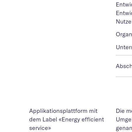
Entwi
Entwi
Nutze
Organ
Unter
Absch
Applikationsplattform mit
Die me
dem Label «Energy efficient
Umgeb
service»
genan