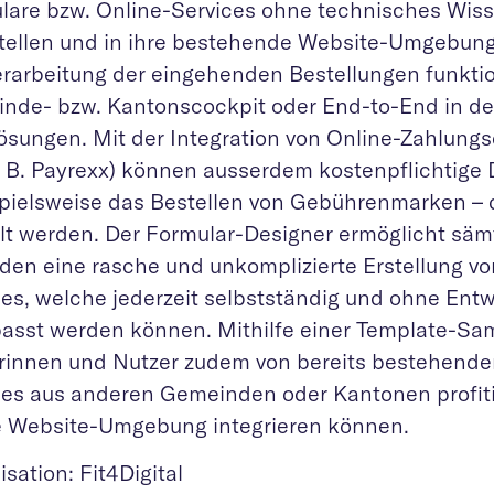
lare bzw. Online-Services ohne technisches Wiss
stellen und in ihre bestehende Website-Umgebung 
erarbeitung der eingehenden Bestellungen funktio
nde- bzw. Kantonscockpit oder End-to-End in d
ösungen. Mit der Integration von Online-Zahlungs
z. B. Payrexx) können ausserdem kostenpflichtige 
spielsweise das Bestellen von Gebührenmarken – d
lt werden. Der Formular-Designer ermöglicht säm
den eine rasche und unkomplizierte Erstellung vo
ces, welche jederzeit selbstständig und ohne Entw
asst werden können. Mithilfe einer Template-Sa
rinnen und Nutzer zudem von bereits bestehende
ces aus anderen Gemeinden oder Kantonen profit
re Website-Umgebung integrieren können.
sation: Fit4Digital