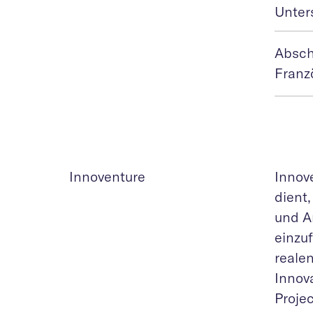
Unter
Abschl
Franz
Innoventure
Innove
dient
und A
einzuf
reale
Innov
Proje