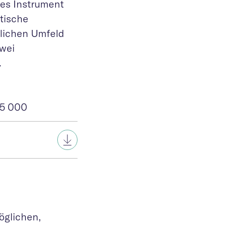
hes Instrument
ktische
lichen Umfeld
zwei
.
15 000
öglichen,