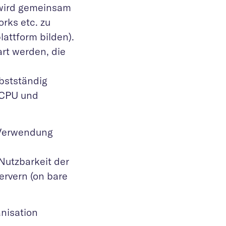
 wird gemeinsam
rks etc. zu
attform bilden).
rt werden, die
lbstständig
 CPU und
 Verwendung
Nutzbarkeit der
ervern (on bare
anisation