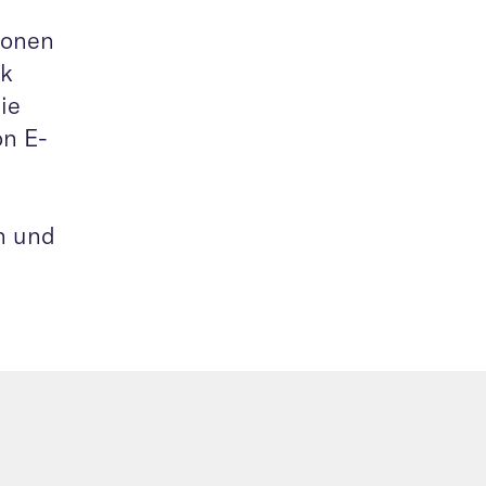
ionen
ik
ie
on E-
n und