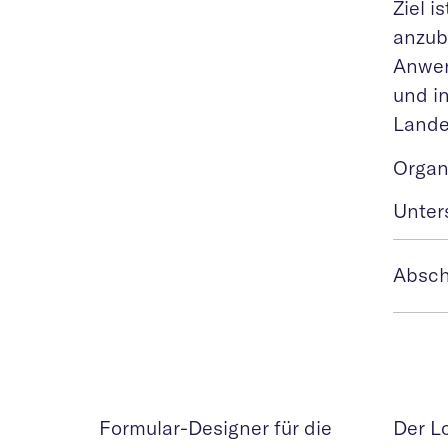
Ziel i
anzubi
Anwen
und i
Lande
Organi
Unter
Absch
Formular-Designer für die
Der L