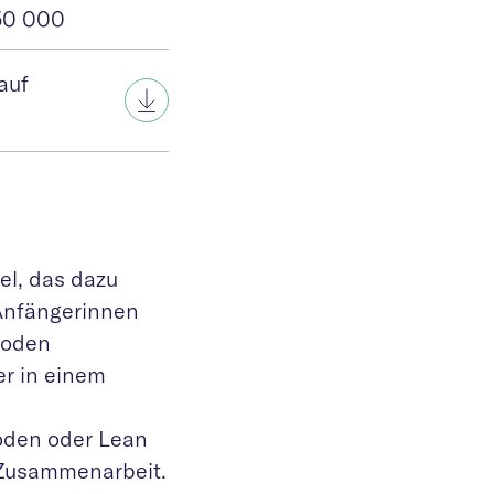
 50 000
auf
el, das dazu
 Anfängerinnen
hoden
er in einem
oden oder Lean
 Zusammenarbeit.