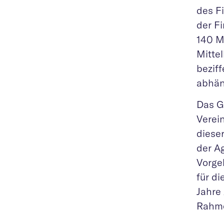
des F
der F
140 M
Mittel
bezif
abhän
Das G
Verei
diese
der A
Vorge
für di
Jahre
Rahme