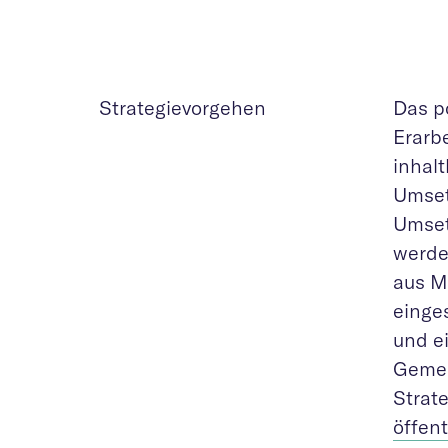
Strategievorgehen
Das p
Erarbe
inhal
Umset
Umset
werde
aus M
einge
und e
Gemei
Strat
öffent