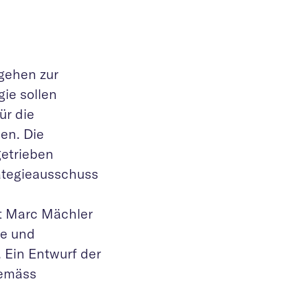
gehen zur
gie sollen
ür die
en. Die
getrieben
rategieausschuss
nt Marc Mächler
te und
 Ein Entwurf der
Gemäss