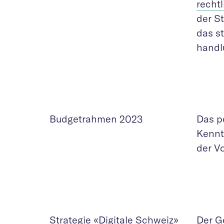
recht
der S
das s
handl
Budgetrahmen 2023
Das p
Kennt
der V
Strategie «Digitale Schweiz»
Der G