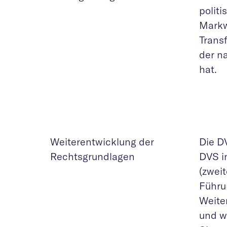
polit
Markw
Trans
der na
hat.
Weiterentwicklung der
Die D
Rechtsgrundlagen
DVS i
(zweit
Führu
Weite
und w