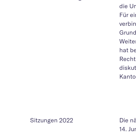
die U
Für e
verbi
Grund
Weite
hat b
Recht
disku
Kanto
Sitzungen 2022
Die n
14. J