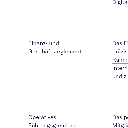
Digit
Finanz- und
Das F
Geschäftsreglement
präzi
Rahme
inter
und zu
Operatives
Das p
Führungsgremium
Mitgl