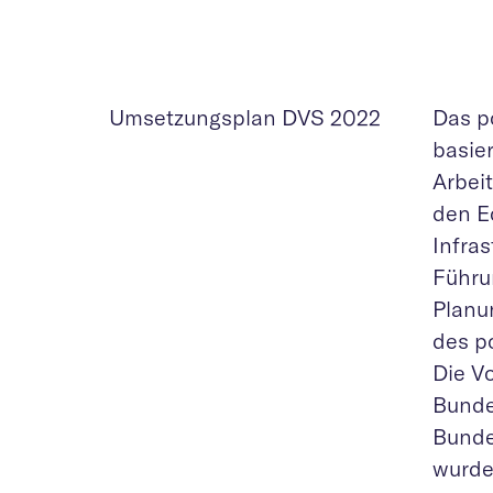
Umsetzungsplan DVS 2022
Das p
basie
Arbei
den E
Infra
Führu
Planu
des p
Die V
Bunde
Bunde
wurden