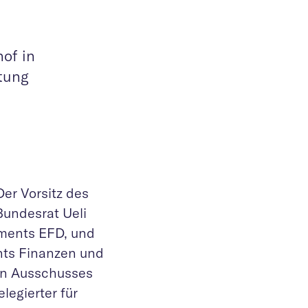
of in
ltung
Der Vorsitz des
Bundesrat Ueli
ments EFD, und
nts Finanzen und
en Ausschusses
egierter für