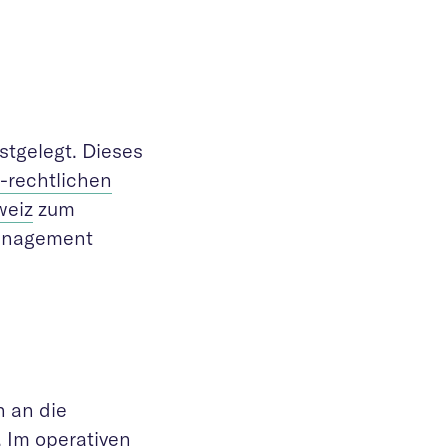
tgelegt. Dieses
h-rechtlichen
weiz
zum
management
 an die
. Im operativen