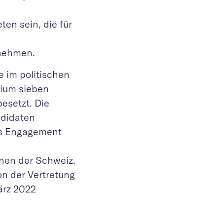
en sein, die für
rnehmen.
e im politischen
ium sieben
besetzt. Die
ndidaten
das Engagement
nen der Schweiz.
on der Vertretung
ärz 2022