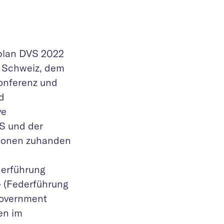
plan DVS 2022
 Schweiz, dem
onferenz und
d
ve
S und der
tionen zuhanden
derführung
» (Federführung
Government
en im