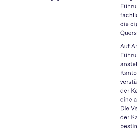
Führu
fachli
die di
Quers
Auf A
Führu
anstel
Kanto
verst
der K
eine 
Die V
der K
besti