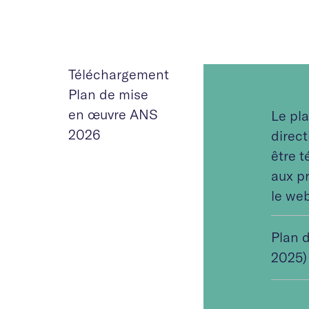
Téléchargement
Plan de mise
en œuvre ANS
Le pla
2026
direct
être 
aux p
le web
Plan 
2025)