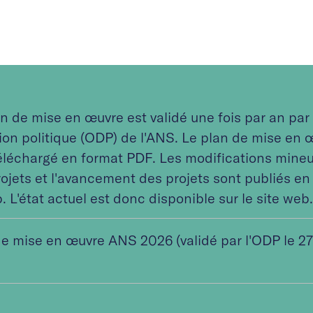
n de mise en œuvre est validé une fois par an par
ion politique (ODP) de l'ANS. Le plan de mise en 
téléchargé en format PDF. Les modifications mine
rojets et l'avancement des projets sont publiés e
. L'état actuel est donc disponible sur le site web.
de mise en œuvre ANS 2026 (validé par l'ODP le 2