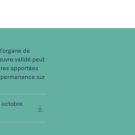
 l'organe de
œuvre validé peut
ures apportées
n permanence sur
7 octobre