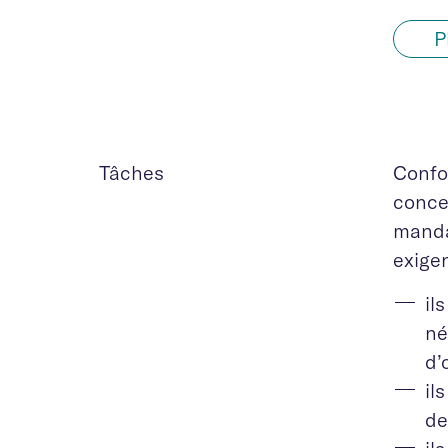
P
Tâches
Confor
conce
manda
exige
il
né
d’
il
de