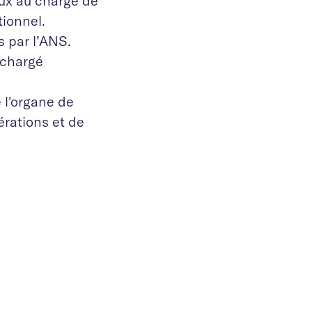
aux au chargé de
tionnel.
s par l’ANS.
 chargé
 l'organe de
érations et de