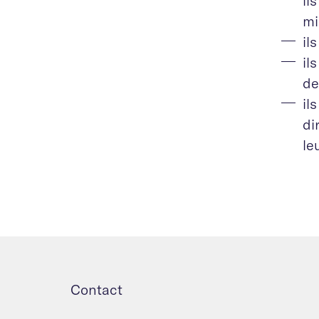
il
mi
il
il
de
il
di
le
Contact