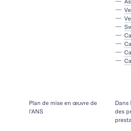
As
Ve
Ve
Sw
Ca
Ca
Ca
Ca
Plan de mise en œuvre de
Dans l
l'ANS
des pr
prest