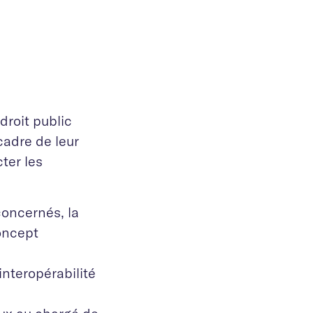
droit public
cadre de leur
ter les
concernés, la
concept
interopérabilité