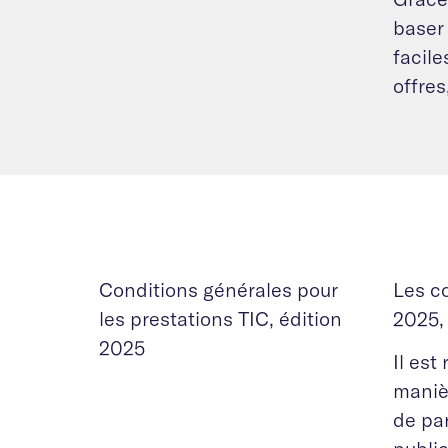
baser
facil
offre
Conditions générales pour
Les co
les prestations TIC, édition
2025, 
2025
Il es
manièr
de pa