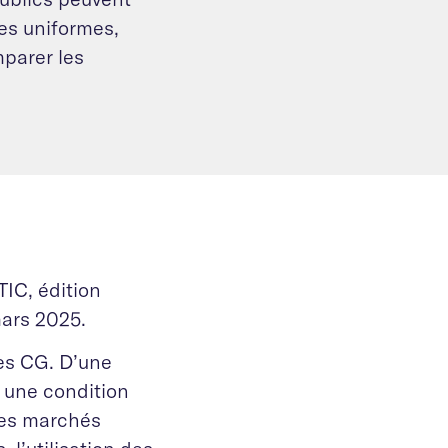
es uniformes,
mparer les
TIC, édition
mars 2025.
les CG. D’une
t une condition
des marchés