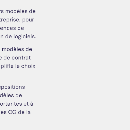
ers modèles de
treprise, pour
icences de
n de logiciels.
es modèles de
e de contrat
plifie le choix
spositions
odèles de
ortantes et à
 les
CG de la