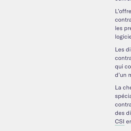
L’offr
contra
les pr
logici
Les di
contra
qui co
d’un 
La che
spéci
contra
des d
CSI
en