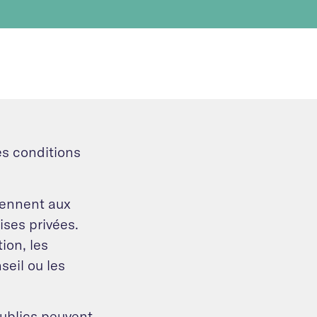
es conditions
iennent aux
ises privées.
ion, les
eil ou les
publics peuvent