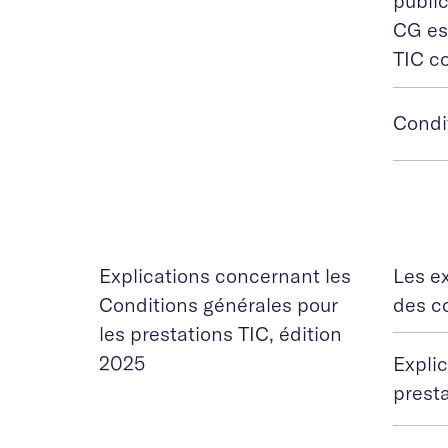
public
CG est
TIC co
Condit
Explications concernant les
Les e
Conditions générales pour
des c
les prestations TIC, édition
2025
Expli
presta