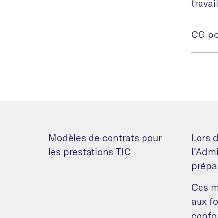
trava
CG pou
Modèles de contrats pour
Lors d
les prestations TIC
l’Admi
prépar
Ces m
aux fo
confo