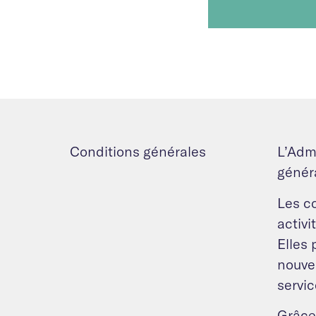
Conditions générales
L’Adm
généra
Les c
activi
Elles 
nouve
servic
Grâce