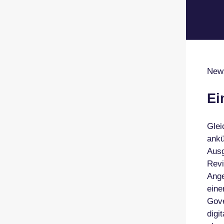
News
Ei
Glei
ankü
Ausg
Revi
Ange
eine
Gove
digi