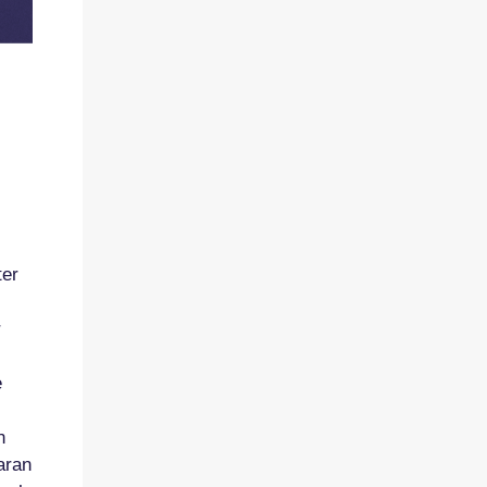
ter
r
e
n
aran