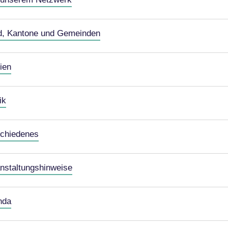
d, Kantone und Gemeinden
ien
ik
chiedenes
nstaltungshinweise
nda