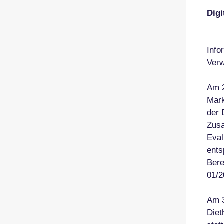
Digi
Info
Verw
Am 2
Mark
der 
Zusa
Eval
ents
Bere
01/2
Am 3
Diet