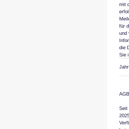
mit 
erfo
Meil
für 
und 
Info
die 
Sie 
Jahr
AGB 
Seit
2025
Verf