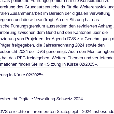
t. Das politische Führungsgremium hat die Konsultation zur
ereitung des Grundsatzentscheids für die Weiterentwicklung
ralen Zusammenarbeit im Bereich der digitalen Verwaltung
gegeben und diese beauftragt. An der Sitzung hat das
tische Führungsgremium ausserdem den revidierten Anhang 
inbarung zwischen dem Bund und den Kantonen über die
nzierung von Projekten der Agenda DVS zur Genehmigung 
Träger freigegeben, die Jahresrechnung 2024 sowie den
esbericht 2024 der DVS
genehmigt. Auch den
Monitoringber
5
hat das PFG freigegeben. Weitere Themen und vertiefende
rmationen finden Sie im «Sitzung in Kürze 02/2025».
zung in Kürze 02/2025»
esbericht Digitale Verwaltung Schweiz 2024
DVS erreichte in ihrem ersten Strategiejahr 2024 insbesond