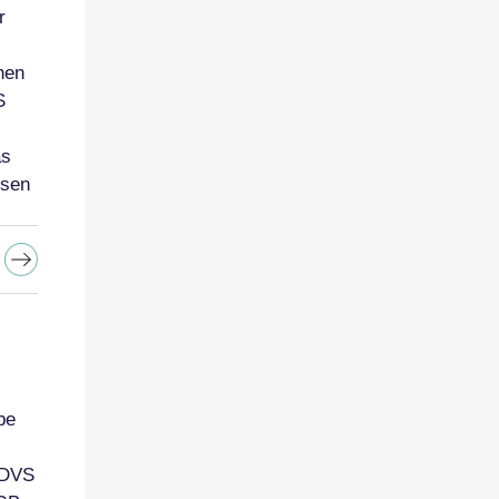
r
hen
S
as
esen
be
 DVS