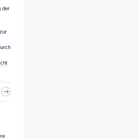
 der
zur
durch
icht
ere