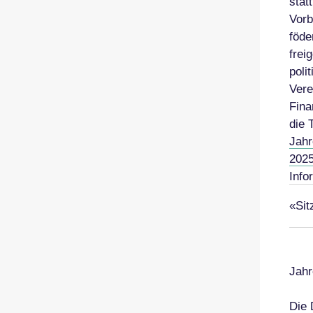
stat
Vorb
föde
frei
poli
Vere
Fina
die 
Jahr
202
Info
«Sit
Jahr
Die 