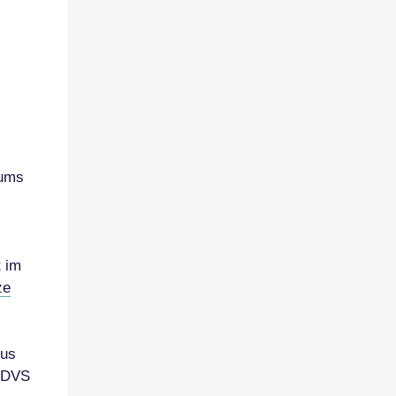
iums
t im
ze
kus
r DVS