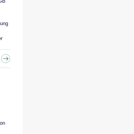
AGB
tung
er
ion