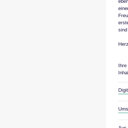
eben
eine
Freu
erst
sind
Herz
Ihre
Inha
Digi
Ums
Aus