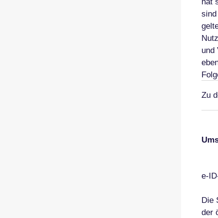
hat 
sind
gelt
Nutz
und 
eben
Folg
Zu d
Ums
e-ID
Die
der 