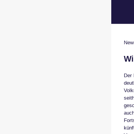
News
Wi
Der 
deut
Volk
seit
gesc
auch
Fort
künf