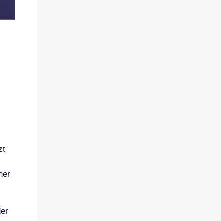
zt
her
der