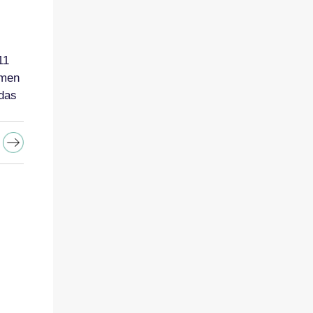
11
men
 das