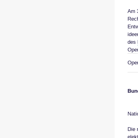
Am 3
Rech
Entw
idee
des
Open
Open
Bun
Nati
Die 
elek