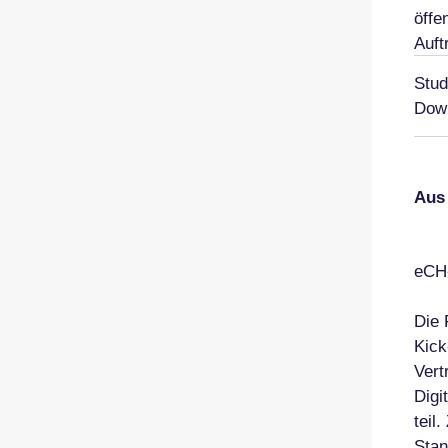
öffe
Auft
Stud
Down
Aus
eCH-
Die 
Kick
Vert
Digi
teil
Stan