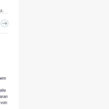
z.
inem
elle
aran
 von