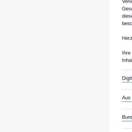
Verw
Gesc
dies
besc
Herz
Ihre
Inha
Digi
Aus
Bun