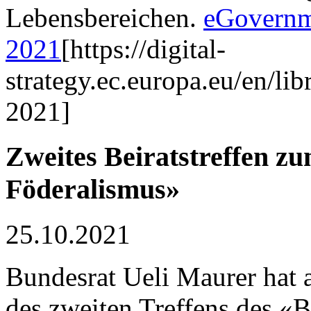
Lebensbereichen.
eGovernm
2021
[https://digital-
strategy.ec.europa.eu/en/l
2021]
Zweites Beiratstreffen z
Föderalismus»
25.10.2021
Bundesrat Ueli Maurer hat 
des zweiten Treffens des «B