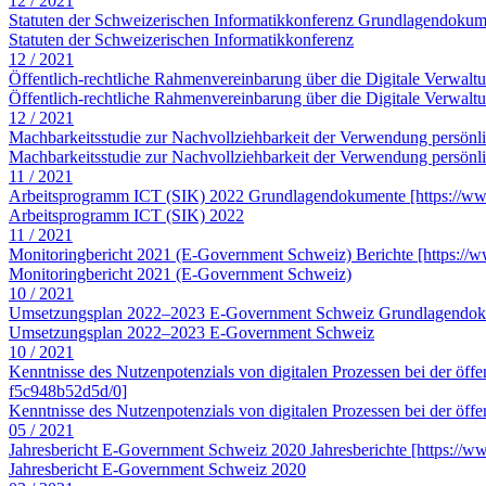
12 / 2021
Statuten der Schweizerischen Informatikkonferenz
Grundlagendokum
Statuten der Schweizerischen Informatikkonferenz
12 / 2021
Öffentlich-rechtliche Rahmenvereinbarung über die Digitale Verwal
Öffentlich-rechtliche Rahmenvereinbarung über die Digitale Verwal
12 / 2021
Machbarkeitsstudie zur Nachvollziehbarkeit der Verwendung persönl
Machbarkeitsstudie zur Nachvollziehbarkeit der Verwendung persönl
11 / 2021
Arbeitsprogramm ICT (SIK) 2022
Grundlagendokumente
[https://w
Arbeitsprogramm ICT (SIK) 2022
11 / 2021
Monitoringbericht 2021 (E-Government Schweiz)
Berichte
[https://
Monitoringbericht 2021 (E-Government Schweiz)
10 / 2021
Umsetzungsplan 2022–2023 E-Government Schweiz
Grundlagendo
Umsetzungsplan 2022–2023 E-Government Schweiz
10 / 2021
Kenntnisse des Nutzenpotenzials von digitalen Prozessen bei der öff
f5c948b52d5d/0]
Kenntnisse des Nutzenpotenzials von digitalen Prozessen bei der öffe
05 / 2021
Jahresbericht E-Government Schweiz 2020
Jahresberichte
[https://w
Jahresbericht E-Government Schweiz 2020