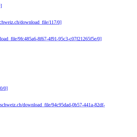
]
schweiz.ch/download_file/117/0]
nload_file/9fc485a6-8f67-4f91-95c3-c07f21265f5e/0]
0/0]
g-schweiz.ch/download_file/94c95dad-0b57-441a-82df-